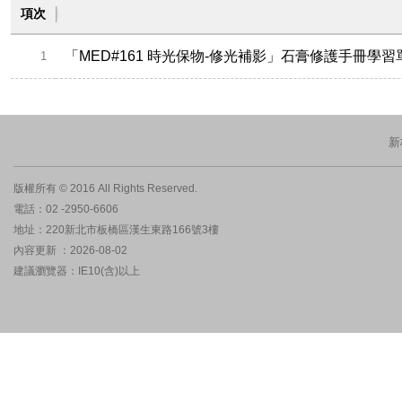
項次
「MED#161 時光保物-修光補影」石膏修護手冊學習
1
新
版權所有 © 2016 All Rights Reserved.
電話：02 -2950-6606
地址：220新北市板橋區漢生東路166號3樓
內容更新 ：2026-08-02
建議瀏覽器：IE10(含)以上