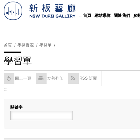
跳
到
首頁
網站導覽
關於我們
參
:::
Powered by
Translate
主
要
內
容
首頁
學習資源
學習單
區
塊
學習單
回上一頁
友善列印
RSS 訂閱
:::
關鍵字