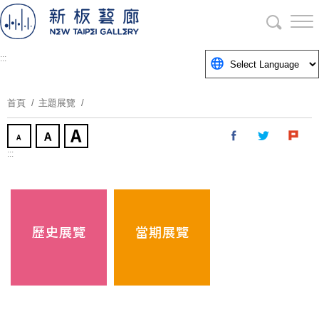
跳
到
主
要
:::
內
容
首頁
主題展覽
區
塊
:::
歷史展覽
當期展覽