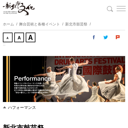
コ
ン
テ
ン
ホーム
舞台芸術と各種イベント
新北市鼓芸祭
ツ
に
ス
:::
キ
ッ
プ
す
る
ハフォーマンス
新北市鼓芸祭