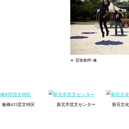
芸術創作-傘
板橋
435
芸文特区
新北市芸文センター
新荘文