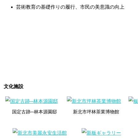
芸術教育の基礎作りの履行、市民の美意識の向上
文化施設
国定古跡─林本源園邸
新北市坪林茶業博物館