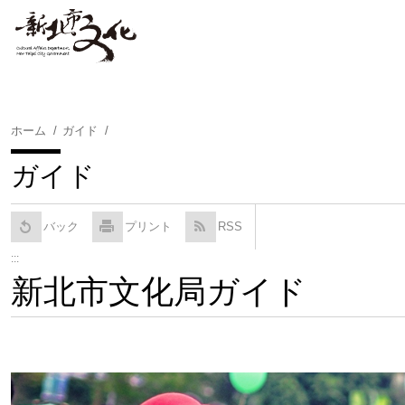
コ
ン
テ
ン
ツ
に
ホーム
ガイド
ス
キ
ガイド
ッ
プ
す
バック
プリント
RSS
る
:::
新北市文化局ガイド