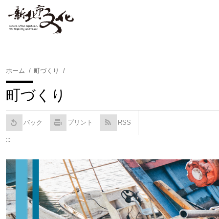
コ
ン
テ
ン
ツ
に
ホーム
町づくり
ス
キ
町づくり
ッ
プ
す
バック
プリント
RSS
る
:::