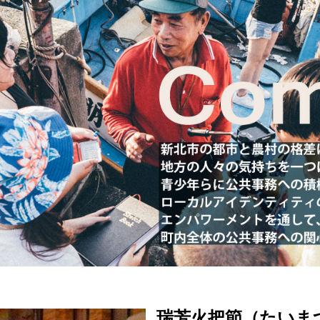
瑞芳火把節（たいま