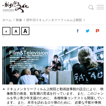
コ
ン
テ
ン
ホーム
映像
府中15ドキュメンタリーフィルム上映院
ツ
に
ス
:::
キ
ッ
プ
す
る
ドキュメンタリーフィルム上映院と動画故事館の設立により、 映
像教育の推進、観客層の育成を行っています。 また、このジャン
ルを学ぶ青少年支援のために、 各種映像コンテストも開催してい
ます。 また、本市を訪れるロケ隊のために、 必要な手配や事務