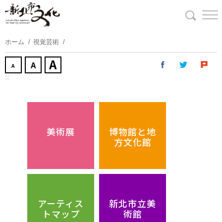
コ
ン
テ
ン
ホーム
視覚芸術
ツ
に
ス
:::
キ
ッ
プ
す
美術展
博物館と地
る
方文化館
アーティス
新北市立美
トマップ
術館