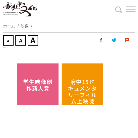
コ
ン
テ
ン
ホーム
映像
ツ
に
ス
:::
キ
ッ
プ
す
学生映像創
府中15ド
る
作新人賞
キュメンタ
リーフィル
ム上映院